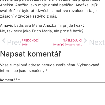
Anežka. Anežka jako moje druhá babička. Anežka, jejíž
svatořečení bylo předzvěstí sametové revoluce a ta je
zásadní v životě každýho z nás.
A navíc Ladislava Marie Anežka mi přijde hezký.
Ne, tak sexy jako Erich Maria, ale prostě hezký.
Prev
Next
PŘEDCHOZÍ
NÁSLEDUJÍCÍ
2016
40 dní pěšky po chodbě na Lize
Napsat komentář
Vaše e-mailová adresa nebude zveřejněna.
Vyžadované
informace jsou označeny
*
Komentář
*