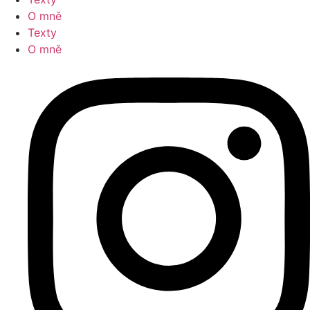
O mně
Texty
O mně