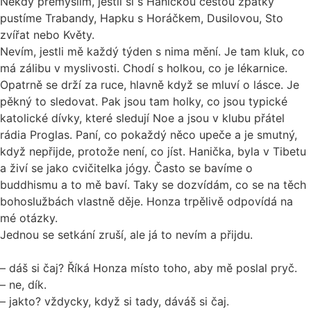
Někdy přemýšlím, jestli si s Haničkou cestou zpátky
pustíme Trabandy, Hapku s Horáčkem, Dusilovou, Sto
zvířat nebo Květy.
Nevím, jestli mě každý týden s nima mění. Je tam kluk, co
má zálibu v myslivosti. Chodí s holkou, co je lékarnice.
Opatrně se drží za ruce, hlavně když se mluví o lásce. Je
pěkný to sledovat. Pak jsou tam holky, co jsou typické
katolické dívky, které sledují Noe a jsou v klubu přátel
rádia Proglas. Paní, co pokaždý něco upeče a je smutný,
když nepřijde, protože není, co jíst. Hanička, byla v Tibetu
a živí se jako cvičitelka jógy. Často se bavíme o
buddhismu a to mě baví. Taky se dozvídám, co se na těch
bohoslužbách vlastně děje. Honza trpělivě odpovídá na
mé otázky.
Jednou se setkání zruší, ale já to nevím a přijdu.
– dáš si čaj? Říká Honza místo toho, aby mě poslal pryč.
– ne, dík.
– jakto? vždycky, když si tady, dáváš si čaj.