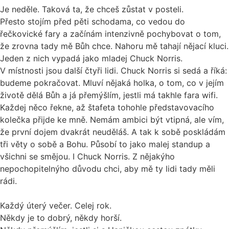
Je neděle. Taková ta, že chceš zůstat v posteli.
Přesto stojím před pěti schodama, co vedou do
řečkovické fary a začínám intenzivně pochybovat o tom,
že zrovna tady mě Bůh chce. Nahoru mě tahají nějací kluci.
Jeden z nich vypadá jako mladej Chuck Norris.
V místnosti jsou další čtyři lidi. Chuck Norris si sedá a říká:
budeme pokračovat. Mluví nějaká holka, o tom, co v jejím
životě dělá Bůh a já přemýšlím, jestli má takhle fara wifi.
Každej něco řekne, až štafeta tohohle představovacího
kolečka přijde ke mně. Nemám ambici být vtipná, ale vím,
že první dojem dvakrát neuděláš. A tak k sobě poskládám
tři věty o sobě a Bohu. Působí to jako malej standup a
všichni se smějou. I Chuck Norris. Z nějakýho
nepochopitelnýho důvodu chci, aby mě ty lidi tady měli
rádi.
Každý úterý večer. Celej rok.
Někdy je to dobrý, někdy horší.