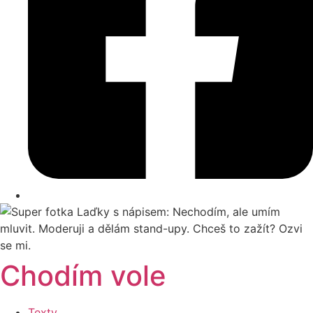
Chodím vole
Texty