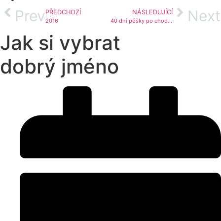
Prev
Next
PŘEDCHOZÍ
NÁSLEDUJÍCÍ
2016
40 dní pěšky po chodbě na Lize
Jak si vybrat
dobrý jméno