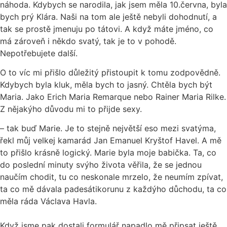
náhoda. Kdybych se narodila, jak jsem měla 10.června, byla
bych prý Klára. Naši na tom ale ještě nebyli dohodnutí, a
tak se prostě jmenuju po tátovi. A když máte jméno, co
má zároveň i někdo svatý, tak je to v pohodě.
Nepotřebujete další.
O to víc mi přišlo důležitý přistoupit k tomu zodpovědně.
Kdybych byla kluk, měla bych to jasný. Chtěla bych být
Maria. Jako Erich Maria Remarque nebo Rainer Maria Rilke.
Z nějakýho důvodu mi to přijde sexy.
– tak buď Marie. Je to stejně největší eso mezi svatýma,
řekl můj velkej kamarád Jan Emanuel Kryštof Havel. A mě
to přišlo krásně logický. Marie byla moje babička. Ta, co
do poslední minuty svýho života věřila, že se jednou
naučím chodit, tu co neskonale mrzelo, že neumím zpívat,
ta co mě dávala padesátikorunu z každýho důchodu, ta co
měla ráda Václava Havla.
Když jsme pak dostali formulář napadlo mě připsat ještě