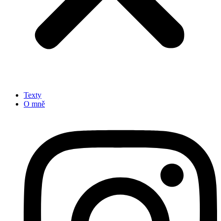
Texty
O mně