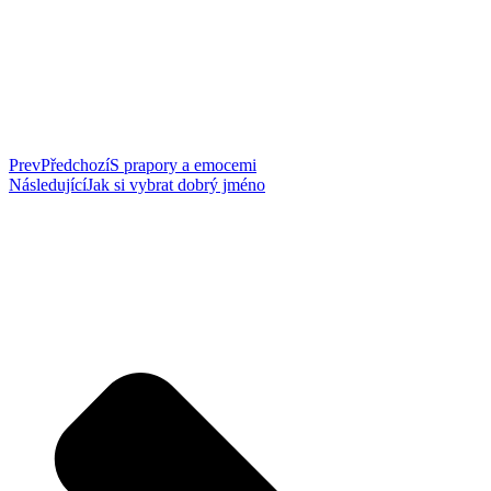
Prev
Předchozí
S prapory a emocemi
Následující
Jak si vybrat dobrý jméno