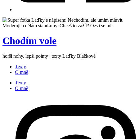
Chodím vole
horší nohy, lepší pointy | texty Laďky Blažkové
Texty
O mně
Texty
O mně