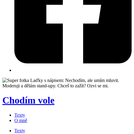
Chodím vole
Texty
O mně
Texty