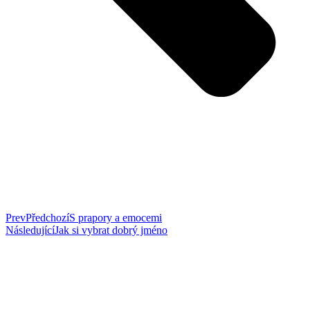
Prev
Předchozí
S prapory a emocemi
Následující
Jak si vybrat dobrý jméno