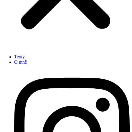
Texty
O mně