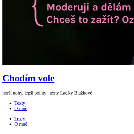
Chodím vole
horší nohy, lepší pointy | texty Laďky Blažkové
Texty
O mně
Texty
O mně